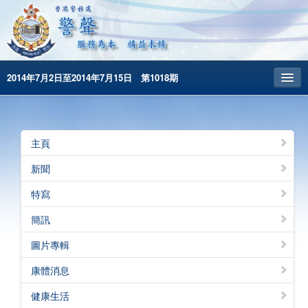
2014年7月2日至2014年7月15日 第1018期
主頁
昔日警聲
主頁
警務處主頁
新聞
简体版
特寫
English
簡訊
圖片專輯
康體消息
健康生活