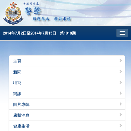
2014年7月2日至2014年7月15日 第1018期
主頁
昔日警聲
主頁
警務處主頁
新聞
简体版
特寫
English
簡訊
圖片專輯
康體消息
健康生活