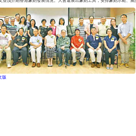
文並茂介紹香港篆刻發展情況。大會還展出篆刻工具，安排篆刻示範、展
文版