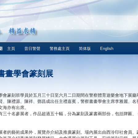
期
主頁
昔日警聲
警務處主頁
简体版
English
書畫學會篆刻展
學會篆刻班學員於五月三十日至六月二日期間在警察體育遊樂會地下展廳
賢、陳禮源、陳祥、鄧昌成出任主禮嘉賓，警察書畫學會主席李雅麗、名
文海亦有出席。
有三十名參展者，作品超過五十幅，分為篆刻及篆書兩部份，包括牌匾、
展者的藝術成果外，展覽亦介紹及推廣篆刻。場內展出由西泠印社會員、