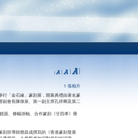
1 張相片
舉行「金石緣」篆刻展，開幕典禮由著名篆
譽副會長陳偉泉、第一副主席孔祥卿及第二
 鏡面、條幅掛軸、合作篆刻《廿四孝》冊
篆刻班導師鄧昌成撰寫的《香港篆刻發展