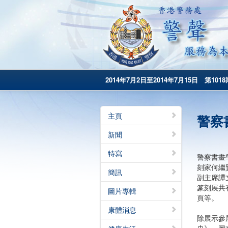
2014年7月2日至2014年7月15日 第1018
主頁
警察
新聞
特寫
警察書畫
刻家何繼
簡訊
副主席譚
篆刻展共
圖片專輯
頁等。
康體消息
除展示參