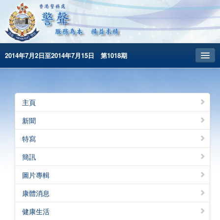
2014年7月2日至2014年7月15日 第1018期
主頁
昔日警聲
主頁
警務處主頁
新聞
简体版
特寫
English
簡訊
圖片專輯
康體消息
健康生活