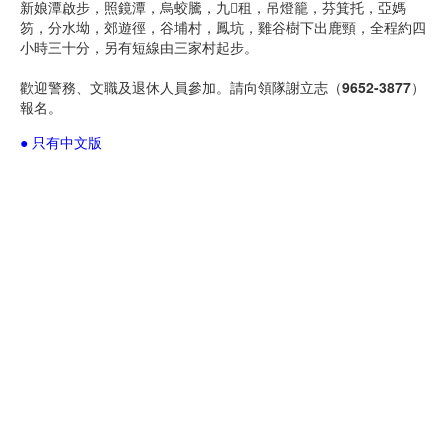
新娘潭啟步，照鏡潭，烏蛟騰，九租，吊燈籠，芬箕托，亞媽
笏，分水坳，郊遊徑，谷埔村，鳳坑，雞谷樹下出鹿頸，全程約四
小時三十分，另有短線由三家村起步。
歡迎警務、文職及退休人員參加。請向領隊謝立志（
9652-3877
）
報名。
● 只有中文版