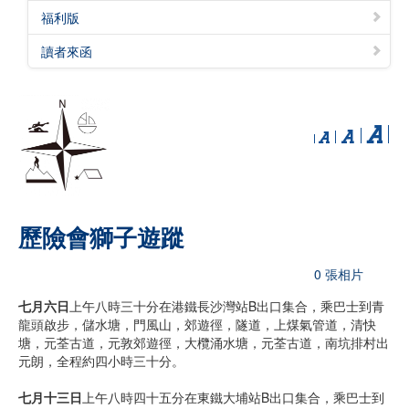
福利版
讀者來函
歷險會獅子遊蹤
0 張相片
七月六日
上午八時三十分在港鐵長沙灣站B出口集合，乘巴士到青
龍頭啟步，儲水塘，門風山，郊遊徑，隧道，上煤氣管道，清快
塘，元荃古道，元敦郊遊徑，大欖涌水塘，元荃古道，南坑排村出
元朗，全程約四小時三十分。
七月十三日
上午八時四十五分在東鐵大埔站B出口集合，乘巴士到