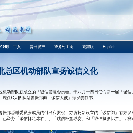
049期
主頁
昔日警声
警务处主页
繁體版
English
北总区机动部队宣扬诚信文化
区机动部队新成立的「诚信管理委员会」于八月十四日任命新一届「诚信
和现任C大队队副曾振邦向「诚信大使」颁发委任书。
曾振邦感谢委员会成员的付出和贡献，亦赞扬新设立的「诚信阁」有效发
」已举办「诚信杯足球赛」、「诚信杯篮球赛」和「诚信摄影比赛」，冀
。