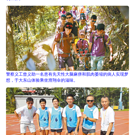
警察义工曾义助一名患有先天性大脑麻痹和肌肉萎缩的病人实现梦
想，于大东山体验乘坐滑翔伞的滋味。