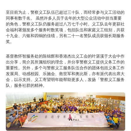
至目前为止，警察义工队伍已超过三十队，而经常参与义工活动的
同事有数千名。 虽然许多人员于去年的大型公众活动中担当重要
的角色，警察义工队仍服务超过八万七千小时。义工队去年更获社
会福利署颁发多个服务时数奖项，包括队伍和家庭义工组别，共获
十九金、六银和四铜的佳绩，另有二十一名警队成员获颁长期服务
奖。
基督教怀智服务处的陈锦辉和香港杰出义工会的叶湛溪于大会中作
出分享，简介其所属组织的理念，并分享警察义工提供义务工作的
重要性。另外，多个与警察义工服务队伍合作的团体包括义务工作
发展局、动感校园、乐施会、救世军和奥比斯，亦有派代表出席大
会，以示支持。义工寄望明年能帮助更多人，发扬「警察义工服务
队」服务社群的精神。