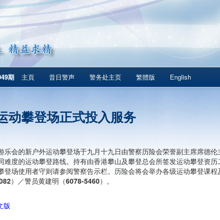
049期
主頁
昔日警声
警务处主页
繁體版
English
运动攀登场正式投入服务
游乐会的新户外运动攀登场于九月十九日由警察历险会荣誉副主席席德伦
同难度的运动攀登路线。持有由香港攀山及攀登总会所签发运动攀登资历
攀登场使用者守则请参阅警察告示栏。历险会将会举办各级运动攀登课程
082
）／警员黄建明（
6078-5460
）。
文版