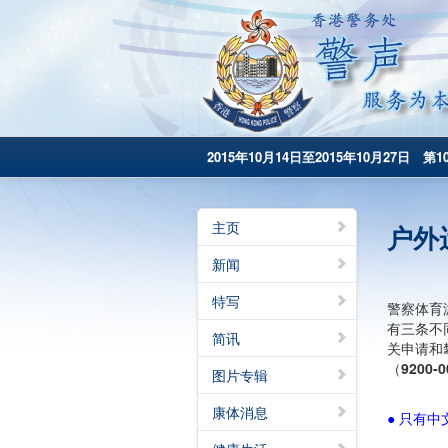
2015年10月14日至2015年10月27日 第1
主页
户外
新闻
特写
警察体育
有三条不
简讯
关申请和
（
9200-0
图片专辑
康体消息
● 只有中