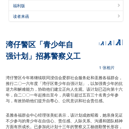
福利版
读者来函
湾仔警区「青少年自
强计划」招募警察义工
1 张相片
湾仔警区今年将继续联同浸信会爱群社会服务处和圣雅各福群会，
推行二〇一六年度「湾仔区青少年自强计划」，以加强青少年的抗
逆力和解难能力，协助他们建立正向人生观。该计划已迈向第十六
年，自二〇〇一年起推出至今，共吸引超过五百三十名青少年参
与，有效协助他们提升自尊心、公民意识和社会责任感。
圣雅各福群会中心经理张美虹表示，该计划成效昭着，她亲身见证
不少参与的青少年在自信心、责任感、人际关系、沟通和团队精神
方面有所成长。已参加此计划十三年的警察义工杨德勤警长形容，