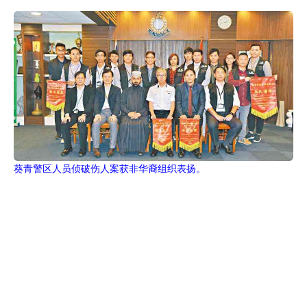
葵青警区人员侦破伤人案获非华裔组织表扬。