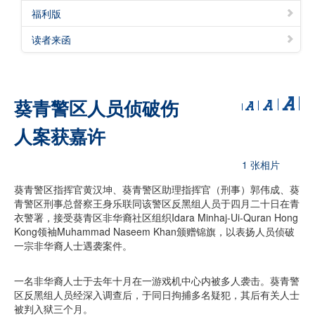
福利版
读者来函
葵青警区人员侦破伤
人案获嘉许
1 张相片
葵青警区指挥官黄汉坤、葵青警区助理指挥官（刑事）郭伟成、葵
青警区刑事总督察王身乐联同该警区反黑组人员于四月二十日在青
衣警署，接受葵青区非华裔社区组织Idara Minhaj-Ui-Quran Hong
Kong领袖Muhammad Naseem Khan颁赠锦旗，以表扬人员侦破
一宗非华裔人士遇袭案件。
一名非华裔人士于去年十月在一游戏机中心内被多人袭击。葵青警
区反黑组人员经深入调查后，于同日拘捕多名疑犯，其后有关人士
被判入狱三个月。