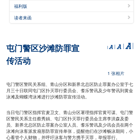
福利版
读者来函
屯门警区沙滩防罪宣
传活动
1 张相片
屯门警区警民关系组、青山分区和新界北总区防止罪案办公室于七
月三十日联同屯门区扑灭罪行委员会、耆乐警讯及少年警讯到黄金
泳滩及蝴蝶湾泳滩进行沙滩防罪宣传活动。
当日屯门警区指挥官麦卫文、青山分区署理指挥官黄可谋、屯门警
区警民关系主任蔡秀娟、屯门区扑灭罪行委员会主席李洪森及委
员、新界北总区防止罪案办公室人员、耆乐警讯及少讯会员在两个
泳滩向泳客派发扇形防罪宣传单张，提醒他们在沙滩畅泳期间，小
心看管个人财物，并呼吁泳客与警方携手灭罪，举报罪行。