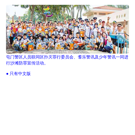
屯门警区人员联同区扑灭罪行委员会、耆乐警讯及少年警讯一同进
行沙滩防罪宣传活动。
● 只有中文版