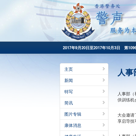
2017年9月20日至2017年10月3日 第109
主页
人事
新闻
特写
人事部（
供训练机
简讯
图片专辑
大会邀请
享启导技
康体消息