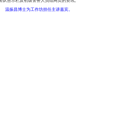
警队告示栏及初级警务人员组网页的资讯。
温振昌博士为工作坊担任主讲嘉宾。