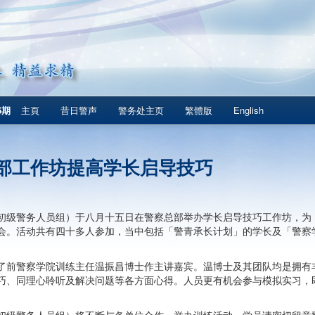
6期
主頁
昔日警声
警务处主页
繁體版
English
部工作坊提高学长启导技巧
初级警务人员组）于八月十五日在警察总部举办学长启导技巧工作坊，为
会。活动共有四十多人参加，当中包括「警青承长计划」的学长及「警察
了前警察学院训练主任温振昌博士作主讲嘉宾。温博士及其团队均是拥有
巧、同理心聆听及解决问题等各方面心得。人员更有机会参与模拟实习，