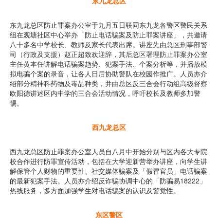
东九龙总区
东九龙总区防止罪案办公室于九月五日联同东九龙各警区警民关系
组在观塘社区中心举办「防止电话骗案及防止罪案讲座」，共邀请
八十多名中学校长、教师及家长代表出席。讲座先由总区刑事部警
司（行政及支援）赵正超致欢迎辞，其后总区署理防止罪案办公室
主任黄本任讲解电话骗案趋势、犯案手法、个案分析等，并播放模
拟电骗个案的录音，让各人日后协助警队在校园作推广。人员亦介
绍部分精神科药物及毒品种类，并由总区反三合会行动组高级督察
欧阳德讲述区内中学的三合会活动情况，呼吁校长及教师多加警
惕。
西九龙总区
西九龙总区防止罪案办公室人员自八月中开始分别与区内各大专院
校合作进行防罪宣传活动，包括在大学迎新营举办讲座，向学生讲
解保管个人财物的重要性、社交媒体骗案及「假冒官员」电话骗案
的最新犯案手法。人员亦介绍反诈骗协调中心的「防骗易18222」
热线服务，多方面加强学生对电话骗案的认识及警觉性。
东区警区