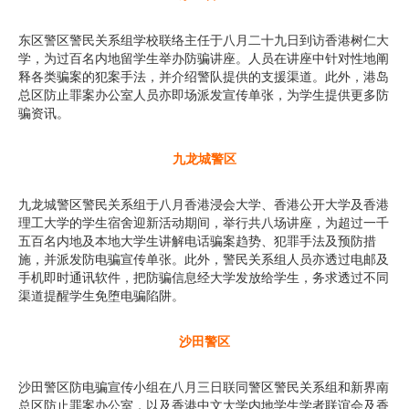
东区警区警民关系组学校联络主任于八月二十九日到访香港树仁大
学，为过百名内地留学生举办防骗讲座。人员在讲座中针对性地阐
释各类骗案的犯案手法，并介绍警队提供的支援渠道。此外，港岛
总区防止罪案办公室人员亦即场派发宣传单张，为学生提供更多防
骗资讯。
九龙城警区
九龙城警区警民关系组于八月香港浸会大学、香港公开大学及香港
理工大学的学生宿舍迎新活动期间，举行共八场讲座，为超过一千
五百名内地及本地大学生讲解电话骗案趋势、犯罪手法及预防措
施，并派发防电骗宣传单张。此外，警民关系组人员亦透过电邮及
手机即时通讯软件，把防骗信息经大学发放给学生，务求透过不同
渠道提醒学生免堕电骗陷阱。
沙田警区
沙田警区防电骗宣传小组在八月三日联同警区警民关系组和新界南
总区防止罪案办公室，以及香港中文大学内地学生学者联谊会及香