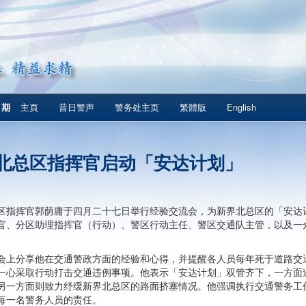
1期
主頁
昔日警声
警务处主页
繁體版
English
北总区指挥官启动「安达计划」
区指挥官郭荫庸于四月二十七日举行经验交流会，为新界北总区的「安达
官、分区助理指挥官（行动）、警区行动主任、警区交通队主管，以及一
会上分享他在交通警政方面的经验和心得，并提醒各人员每年死于道路交
一心采取行动打击交通违例事项。他表示「安达计划」双管齐下，一方面
另一方面则致力纾缓新界北总区的路面挤塞情况。他强调执行交通警务工
每一名警务人员的责任。