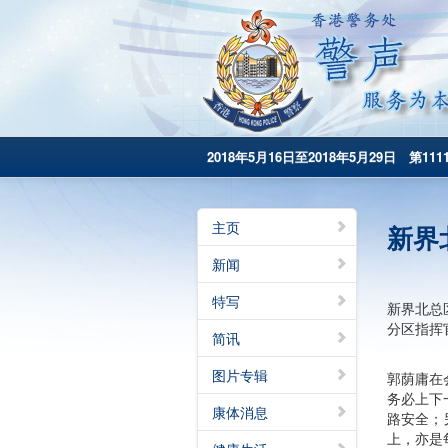
2018年5月16日至2018年5月29日 第111
主页
新界
新闻
特写
新界北总
分区指挥
简讯
图片专辑
郭荫庸在
务必上下
康体消息
路安全；
上，亦是