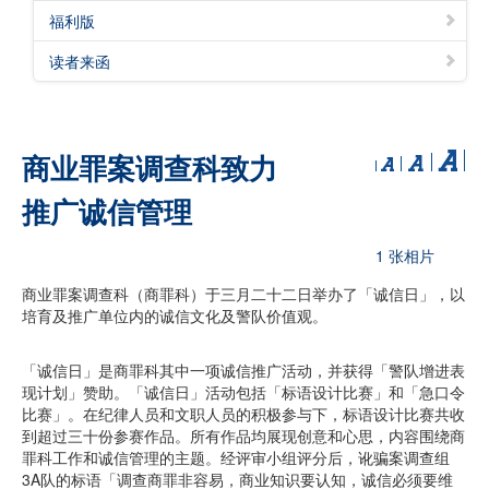
福利版
读者来函
商业罪案调查科致力
推广诚信管理
1 张相片
商业罪案调查科（商罪科）于三月二十二日举办了「诚信日」，以
培育及推广单位内的诚信文化及警队价值观。
「诚信日」是商罪科其中一项诚信推广活动，并获得「警队增进表
现计划」赞助。「诚信日」活动包括「标语设计比赛」和「急口令
比赛」。在纪律人员和文职人员的积极参与下，标语设计比赛共收
到超过三十份参赛作品。所有作品均展现创意和心思，内容围绕商
罪科工作和诚信管理的主题。经评审小组评分后，讹骗案调查组
3A队的标语「调查商罪非容易，商业知识要认知，诚信必须要维