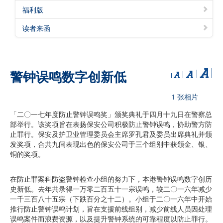
福利版
读者来函
警钟误鸣数字创新低
1 张相片
「二〇一七年度防止警钟误鸣奖」颁奖典礼于四月十九日在警察总
部举行。该奖项旨在表扬保安公司积极防止警钟误鸣，协助警方防
止罪行。保安及护卫业管理委员会主席罗孔君及委员出席典礼并颁
发奖项，合共九间表现出色的保安公司于三个组别中获颁金、银、
铜的奖项。
在防止罪案科防盗警钟检查小组的努力下，本港警钟误鸣数字创历
史新低。去年共录得一万零二百五十一宗误鸣，较二〇一六年减少
一千三百八十五宗（下跌百分之十二）。小组于二〇一六年中开始
推行防止警钟误鸣计划，旨在支援前线组别，减少前线人员因处理
误鸣案件而浪费资源，以及提升警钟系统的可靠程度以防止罪行。