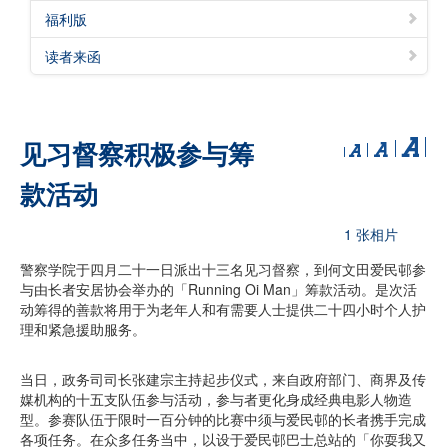
福利版
读者来函
见习督察积极参与筹
款活动
1 张相片
警察学院于四月二十一日派出十三名见习督察，到何文田爱民邨参
与由长者安居协会举办的「Running Oi Man」筹款活动。是次活
动筹得的善款将用于为老年人和有需要人士提供二十四小时个人护
理和紧急援助服务。
当日，政务司司长张建宗主持起步仪式，来自政府部门、商界及传
媒机构的十五支队伍参与活动，参与者更化身成经典电影人物造
型。参赛队伍于限时一百分钟的比赛中须与爱民邨的长者携手完成
各项任务。在众多任务当中，以设于爱民邨巴士总站的「你耍我又