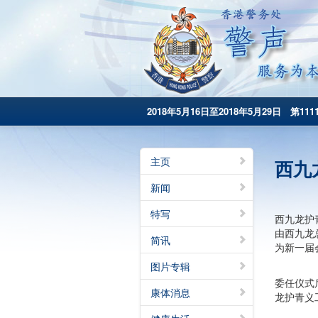
2018年5月16日至2018年5月29日 第111
主页
西九
新闻
特写
西九龙护
由西九龙
简讯
为新一届
图片专辑
委任仪式
康体消息
龙护青义