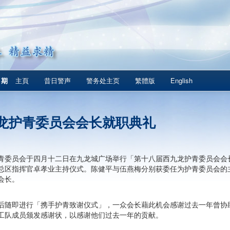
1期
主頁
昔日警声
警务处主页
繁體版
English
龙护青委员会会长就职典礼
青委员会于四月十二日在九龙城广场举行「第十八届西九龙护青委员会会
总区指挥官卓孝业主持仪式。陈健平与伍燕梅分别获委任为护青委员会的
会长。
后随即进行「携手护青致谢仪式」，一众会长藉此机会感谢过去一年曾协
工队成员颁发感谢状，以感谢他们过去一年的贡献。