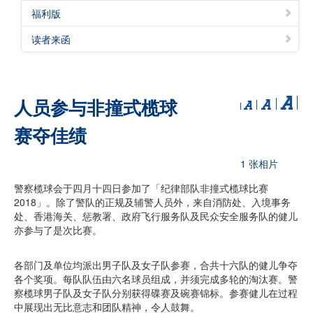
福利版
读者来函
人员参与非撞式榄球
赛夺佳绩
1 张相片
警察榄球会于四月十四日参加了「纪律部队非撞式榄球比赛
2018」。除了警队的正规及辅警人员外，来自消防处、入境事务
处、香港海关、惩教署、政府飞行服务队及民众安全服务队的健儿
亦参与了是次比赛。
各部门及单位均派出男子队及女子队参赛，合共十六队的健儿争夺
各个奖项。每队队伍由六名球员组成，并须完成多轮的淘汰赛。警
察榄球男子队及女子队分别获得碟赛及碗赛锦标。参赛健儿在过程
中展现出无比意志和团队精神，令人鼓舞。