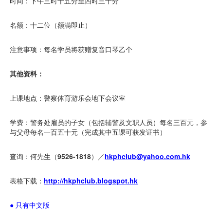
时间：下午三时十五分至四时三十分
名额：十二位（额满即止）
注意事项：每名学员将获赠复音口琴乙个
其他资料：
上课地点：警察体育游乐会地下会议室
学费：警务处雇员的子女（包括辅警及文职人员）每名三百元，参
与父母每名一百五十元（完成其中五课可获发证书）
查询：何先生（
9526-1818
）／
hkphclub@yahoo.com.hk
表格下载：
http://hkphclub.blogspot.hk
● 只有中文版