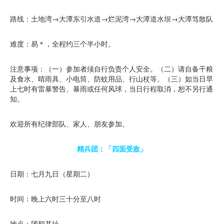
路线：土地湾→大潭东引水道→烂泥湾→大潭道水坝→大潭笃散队
难度：易＊，全程约三个半小时。
注意事项：（一）参加者须自行负责个人安全。（二）请自备干粮
及食水、晴雨具、小电筒、防蚊用品、行山杖等。（三）如当日早
上七时有雷暴警告、暴雨或任何风球，当日行程取消，恕不另行通
知。
欢迎所有纪律部队、家人、朋友参加。
精兵团：「四面受敌」
日期：七月九日（星期二）
时间：晚上六时三十分至八时
地点：团契基址