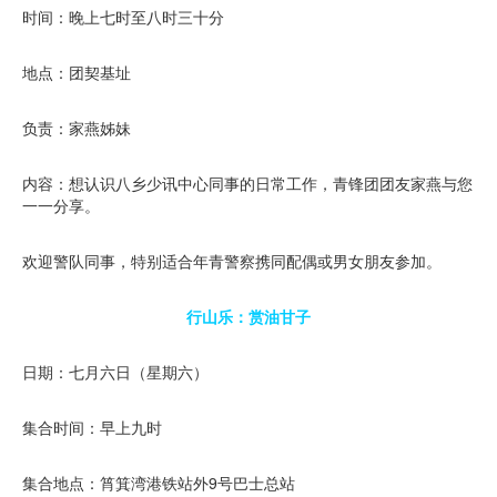
时间：晚上七时至八时三十分
地点：团契基址
负责：家燕姊妹
内容：想认识八乡少讯中心同事的日常工作，青锋团团友家燕与您
一一分享。
欢迎警队同事，特别适合年青警察携同配偶或男女朋友参加。
行山乐：赏油甘子
日期：七月六日（星期六）
集合时间：早上九时
集合地点：筲箕湾港铁站外9号巴士总站