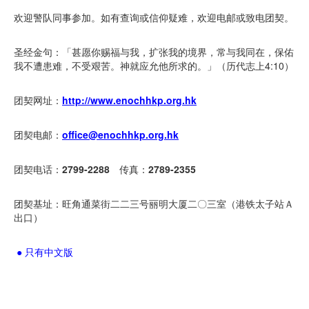
欢迎警队同事参加。如有查询或信仰疑难，欢迎电邮或致电团契。
圣经金句：「甚愿你赐福与我，扩张我的境界，常与我同在，保佑
我不遭患难，不受艰苦。神就应允他所求的。」（历代志上4:10）
团契网址：
http://www.enochhkp.org.hk
团契电邮：
office@enochhkp.org.hk
团契电话：
2799-2288
传真：
2789-2355
团契基址：旺角通菜街二二三号丽明大厦二〇三室（港铁太子站Ａ
出口）
● 只有中文版