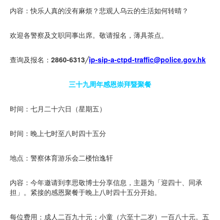
内容：快乐人真的没有麻烦？悲观人乌云的生活如何转晴？
欢迎各警察及文职同事出席。敬请报名，薄具茶点。
查询及报名：
2860-6313
╱
ip-sip-a-ctpd-traffic@police.gov.hk
三十九周年感恩崇拜暨聚餐
时间：七月二十六日（星期五）
时间：晚上七时至八时四十五分
地点：警察体育游乐会二楼怡逸轩
内容：今年邀请到李思敬博士分享信息，主题为「迎四十、同承
担」。紧接的感恩聚餐于晚上八时四十五分开始。
每位费用：成人二百九十元；小童（六至十二岁）一百八十元。五