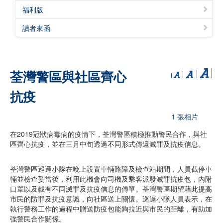
福利版
讀者來函
荃灣警區與社區齊心
抗疫
1 張相片
在2019冠狀病毒病的疫情下，荃灣警區積極推動警民合作，與社
區齊心抗疫，並在三月中旬透過不同形式傳遞滅罪及抗疫信息。
荃灣警區巡邏小隊在晚上設置車輛路障及檢查站期間，人員截停車
輛並檢查妥當後，利用此機會向司機及乘客派發滅罪抗疫包，內附
口罩以及載有不同滅罪及抗疫信息的傳單。荃灣警區期望藉此提高
市民的防罪及抗疫意識，向社區送上關懷。巡邏小隊人員表示，在
執行警務工作的過程中贈送防疫包能夠拉近與市民的距離，有助加
強警民合作關係。