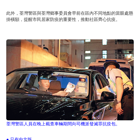
此外，荃灣警區與荃灣鄉事委員會早前在區內不同地點的當眼處懸
掛橫額，提醒市民居家防疫的重要性，推動社區齊心抗疫。
荃灣警區人員在晚上截查車輛期間向司機派發滅罪抗疫包。
● 只有中文版