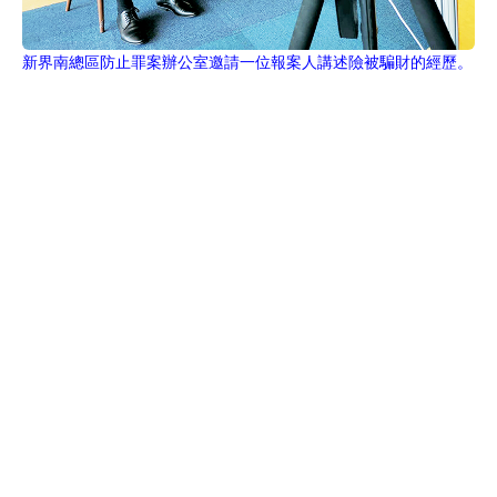
新界南總區防止罪案辦公室邀請一位報案人講述險被騙財的經歷。