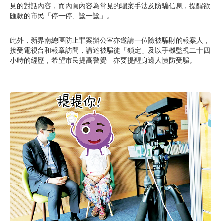
見的對話內容，而內頁內容為常見的騙案手法及防騙信息，提醒欲
匯款的市民「停一停、諗一諗」。
此外，新界南總區防止罪案辦公室亦邀請一位險被騙財的報案人，
接受電視台和報章訪問，講述被騙徒「鎖定」及以手機監視二十四
小時的經歷，希望市民提高警覺，亦要提醒身邊人慎防受騙。