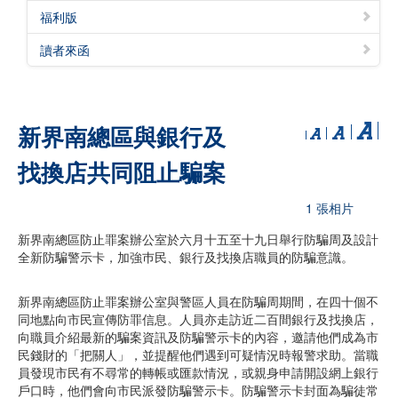
福利版
讀者來函
新界南總區與銀行及
找換店共同阻止騙案
1 張相片
新界南總區防止罪案辦公室於六月十五至十九日舉行防騙周及設計
全新防騙警示卡，加強巿民、銀行及找換店職員的防騙意識。
新界南總區防止罪案辦公室與警區人員在防騙周期間，在四十個不
同地點向市民宣傳防罪信息。人員亦走訪近二百間銀行及找換店，
向職員介紹最新的騙案資訊及防騙警示卡的內容，邀請他們成為市
民錢財的「把關人」，並提醒他們遇到可疑情況時報警求助。當職
員發現市民有不尋常的轉帳或匯款情況，或親身申請開設網上銀行
戶口時，他們會向市民派發防騙警示卡。防騙警示卡封面為騙徒常