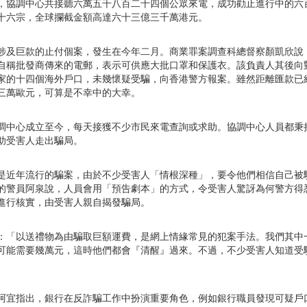
，協調中心共接聽六萬五千八百二十四個公眾來電，成功勸止進行中的六
十六宗，全球攔截金額高達六十三億三千萬港元。
涉及巨款的止付個案，發生在今年二月。商業罪案調查科總督察顏凱欣說
自稱批發商傳來的電郵，表示可供應大批口罩和保護衣。該負責人其後向
家的十四個海外戶口，未幾懷疑受騙，向香港警方報案。雖然距離匯款已
三萬歐元，可算是不幸中的大幸。
調中心成立至今，每天接獲不少市民來電查詢或求助。協調中心人員都秉
助受害人走出騙局。
是近年流行的騙案，由於不少受害人「情根深種」，要令他們相信自己被
的警員阿泉說，人員會用「預告劇本」的方式，令受害人驚訝為何警方得
進行核實，由受害人親自揭發騙局。
：「以送禮物為由騙取巨額運費，是網上情緣常見的犯案手法。我們其中
可能需要幾萬元，這時他們都會『清醒』過來。不過，不少受害人知道受
阿宜指出，銀行在反詐騙工作中扮演重要角色，例如銀行職員發現可疑戶