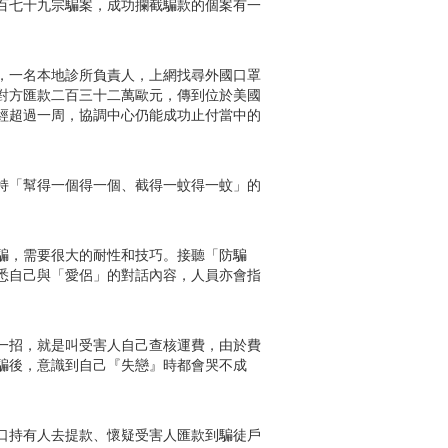
百七十九宗騙案，成功攔截騙款的個案有一
，一名本地診所負責人，上網找尋外國口罩
對方匯款二百三十二萬歐元，傳到位於美國
經超過一周，協調中心仍能成功止付當中的
持「幫得一個得一個、截得一蚊得一蚊」的
騙，需要很大的耐性和技巧。接聽「防騙
悉自己與「愛侶」的對話內容，人員亦會指
一招，就是叫受害人自己查核運費，由於費
騙後，意識到自己『失戀』時都會哭不成
口持有人去提款、懷疑受害人匯款到騙徒戶