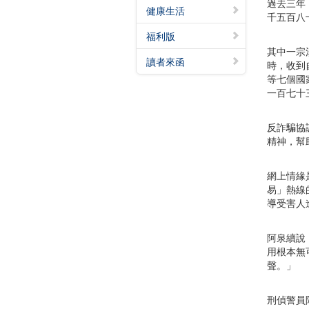
過去三年
健康生活
千五百八
福利版
其中一宗
讀者來函
時，收到
等七個國
一百七十
反詐騙協
精神，幫
網上情緣
易」熱線
導受害人
阿泉續說
用根本無
聲。」
刑偵警員