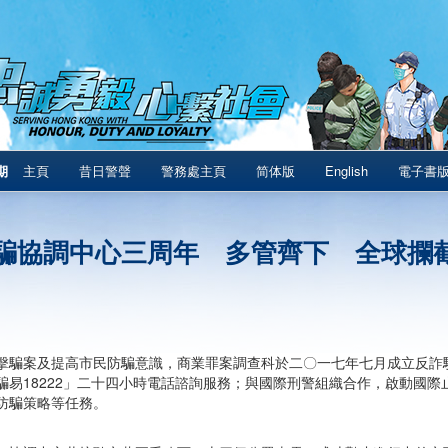
期
主頁
昔日警聲
警務處主頁
简体版
English
電子書
騙協調中心三周年 多管齊下 全球攔截6
擊騙案及提高市民防騙意識，商業罪案調查科於二〇一七年七月成立反詐
騙易18222」二十四小時電話諮詢服務；與國際刑警組織合作，啟動國
防騙策略等任務。