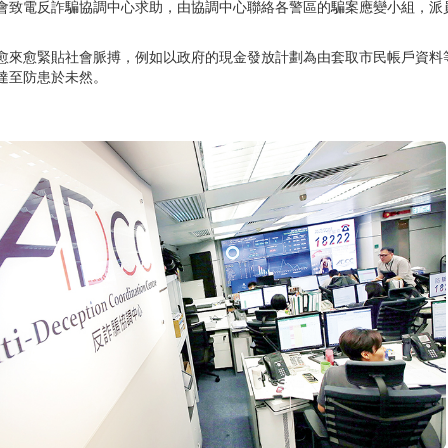
會致電反詐騙協調中心求助，由協調中心聯絡各警區的騙案應變小組，派
愈來愈緊貼社會脈搏，例如以政府的現金發放計劃為由套取市民帳戶資料
達至防患於未然。