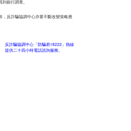
員到銀行調查。
等，反詐騙協調中心亦要不斷改變策略應
反詐騙協調中心「防騙易18222」熱線
提供二十四小時電話諮詢服務。