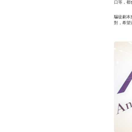
口等，都
騙徒劇本
對，希望