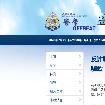
2020年7月22日至2020年8月4日 第1164
主頁
反詐
新聞
騙款
特寫
簡訊
為加強打
提供「防
圖片專輯
傳、制訂
康體消息