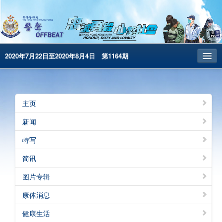
2020年7月22日至2020年8月4日 第1164期
主页
昔日警声
主页
警务处主页
新闻
繁體版
特写
English
简讯
电子书版
图片专辑
康体消息
健康生活