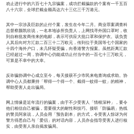
劝止进行中的六百七十九宗骗案，成功拦截骗款的个案有一千五百
八十六宗，全球拦截金额高达六十三亿三千万港元。
其中一宗涉及巨款的止付个案，发生在今年二月。商业罪案调查科
总督察颜凯欣说，一名本地诊所负责人，上网找寻外国口罩时，收
到自称批发商传来的电邮，表示可供应大批口罩和保护衣。该负责
人其后向对方汇款二百三十二万欧元，传到位于美国等七个国家的
十四个海外户口，未几怀疑受骗，向香港警方报案。虽然距离汇款
已经超过一周，协调中心仍能成功止付当中的一百七十三万欧元，
可算是不幸中的大幸。
反诈骗协调中心成立至今，每天接获不少市民来电查询或求助。协
调中心人员都秉持「帮得一个得一个、截得一蚊得一蚊」的精神，
帮助受害人走出骗局。
网上情缘是近年流行的骗案，由于不少受害人「情根深种」，要令
他们相信自己被骗，需要很大的耐性和技巧。接听「防骗易」热线
的警员阿泉说，人员会用「预告剧本」的方式，令受害人惊讶为何
警方得悉自己与「爱侣」的对话内容，人员亦会指导受害人进行核
实，由受害人亲自揭发骗局。