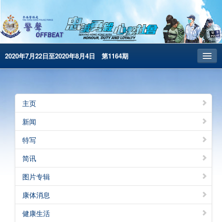
2020年7月22日至2020年8月4日 第1164期
主页
昔日警声
主页
警务处主页
新闻
繁體版
特写
English
简讯
电子书版
图片专辑
康体消息
健康生活