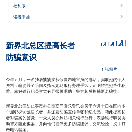
福利版
读者来函
新界北总区提高长者
防骗意识
1 张相片
今年五月，一名独居婆婆接获假冒内地官员的电话，骗取她的个人
资料，骗徒甚至陪同及指示她到银行办理手续，企图转走她毕生积
蓄。幸好银行职员察觉有异报警求助，警方其后拘捕两名骗徒。
新界北总区防止罪案办公室联同耆乐警讯会员于六月十日在区内多
个屋邨探访独居长者，并派发防骗宣传单张和纪念品，藉此提高长
者对骗案的警觉。一众人员亦到访相关银行分行，表扬银行职员协
助警方阻止骗案，并向他们提供更多防骗建议，交流经验，携手打
击电话骗案。