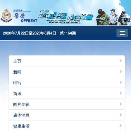
2020年7月22日至2020年8月4日 第1164期
主页
昔日警声
主页
警务处主页
新闻
繁體版
特写
English
简讯
电子书版
图片专辑
康体消息
健康生活