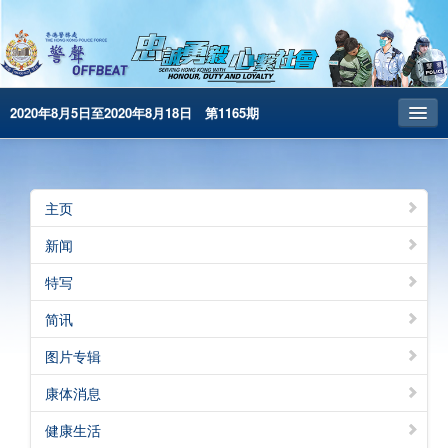
2020年8月5日至2020年8月18日 第1165期
主页
昔日警声
主页
警务处主页
新闻
繁体版
特写
English
简讯
电子书版
图片专辑
康体消息
健康生活