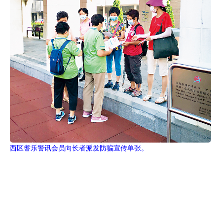
西区耆乐警讯会员向长者派发防骗宣传单张。