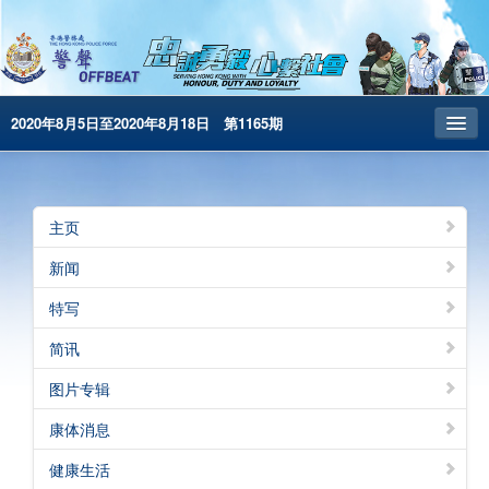
2020年8月5日至2020年8月18日 第1165期
主页
昔日警声
主页
警务处主页
新闻
繁体版
特写
English
简讯
电子书版
图片专辑
康体消息
健康生活