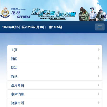
2020年8月5日至2020年8月18日 第1165期
主页
昔日警声
主页
警务处主页
新闻
繁体版
特写
English
简讯
电子书版
图片专辑
康体消息
健康生活