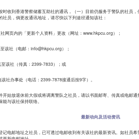
按时收到香港警察储蓄互助社的通讯，（一）目前仍服务于警队的社员，
的社员，倘更改通讯地址，请尽快以下列途径通知该社：
该社网页内的「更新个人资料」更改（网址：www.hkpcu.org）；
至该社（电邮：info@hkpcu.org）；
传真至该社（传真：2399-7833）；或
电该社办事处（电话：2399-7878接通后按9字）。
并开始放退休前大假或将调离警队之社员，请以书面邮寄、传真或电邮通
保能与该社保持联络。
最新动向及活动资讯
登记电邮地址之社员，已可透过电邮收到有关该社的最新资讯。如社员希
或更新电邮地址。