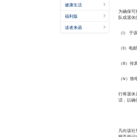
健康生活
为确保可
福利版
队或退休
读者来函
（i） 于
（ii）电邮
（iii）
（iv）致
行将退休
话，以确
凡向该社
网页登记