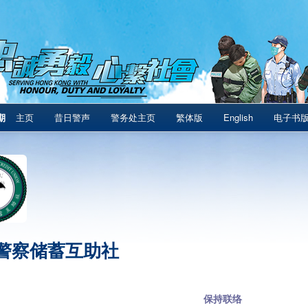
期
主页
昔日警声
警务处主页
繁体版
English
电子书
警察储蓄互助社
保持联络