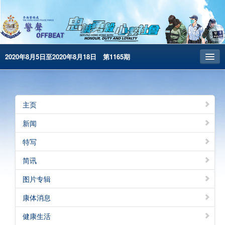
2020年8月5日至2020年8月18日 第1165期
主页
昔日警声
主页
警务处主页
新闻
繁体版
特写
English
简讯
电子书版
图片专辑
康体消息
健康生活