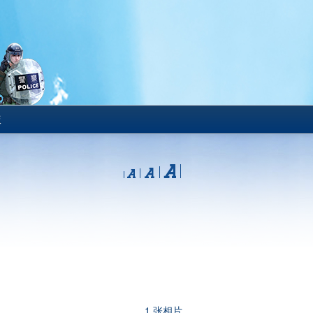
版
1 张相片