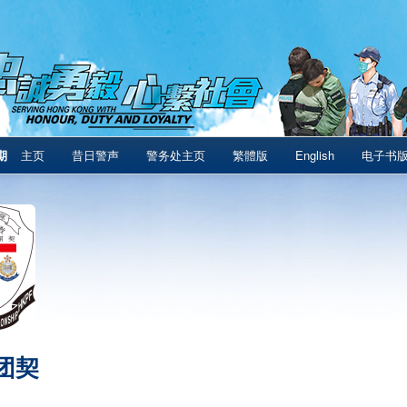
期
主页
昔日警声
警务处主页
繁體版
English
电子书
团契