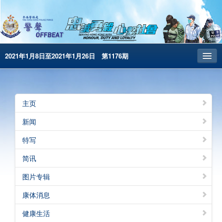
2021年1月8日至2021年1月26日 第1176期
主页
昔日警声
主页
警务处主页
新闻
繁體版
特写
English
简讯
电子书版
图片专辑
警声特刊
康体消息
健康生活