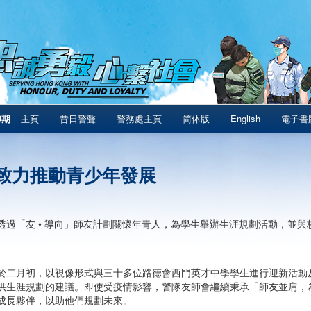
0期
主頁
昔日警聲
警務處主頁
简体版
English
電子書
致力推動青少年發展
透過「友 • 導向」師友計劃關懷年青人，為學生舉辦生涯規劃活動，並
。
於二月初，以視像形式與三十多位路德會西門英才中學學生進行迎新活動
供生涯規劃的建議。即使受疫情影響，警隊友師會繼續秉承「師友並肩，
成長夥伴，以助他們規劃未來。