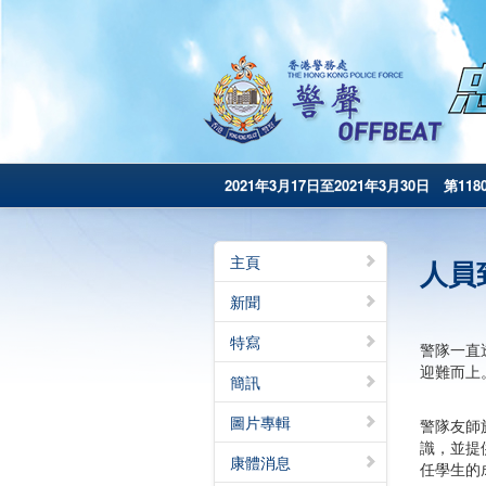
2021年3月17日至2021年3月30日 第118
主頁
人員
新聞
特寫
警隊一直
迎難而上
簡訊
圖片專輯
警隊友師
識，並提
康體消息
任學生的