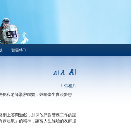
版
警聲特刊
1 張相片
與校長和老師緊密聯繫，鼓勵學生實踐夢想，
及網上答問遊戲，加深他們對警務工作的認
為夢起航」的精神，讓富人生經驗的友師擔