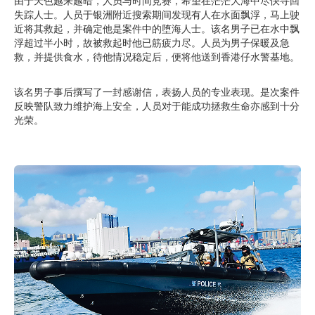
由于天色越来越暗，人员与时间竞赛，希望在茫茫大海中尽快寻回
失踪人士。人员于银洲附近搜索期间发现有人在水面飘浮，马上驶
近将其救起，并确定他是案件中的堕海人士。该名男子已在水中飘
浮超过半小时，故被救起时他已筋疲力尽。人员为男子保暖及急
救，并提供食水，待他情况稳定后，便将他送到香港仔水警基地。
该名男子事后撰写了一封感谢信，表扬人员的专业表现。是次案件
反映警队致力维护海上安全，人员对于能成功拯救生命亦感到十分
光荣。