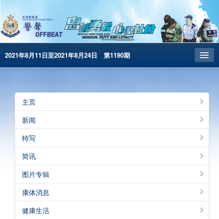
2021年8月11日至2021年8月24日 第1190期
主页
昔日警声
主页
警务处主页
新闻
繁體版
特写
English
简讯
电子书版
图片专辑
警声特刊
康体消息
健康生活