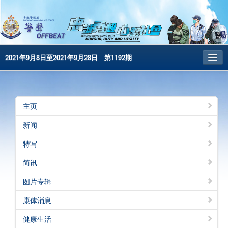
2021年9月8日至2021年9月28日 第1192期
主页
昔日警声
主页
警务处主页
新闻
繁體版
特写
English
简讯
电子书版
图片专辑
警声特刊
康体消息
健康生活