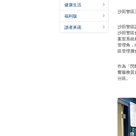
健康生活
沙田警區
福利版
沙田警區
讀者來函
沙田警區
案室系統
管理角，
區管理層
作為「閃
響服務質
分區。