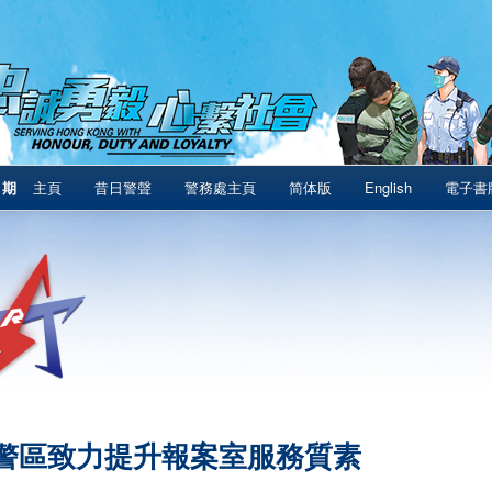
1期
主頁
昔日警聲
警務處主頁
简体版
English
電子書
警區致力提升報案室服務質素