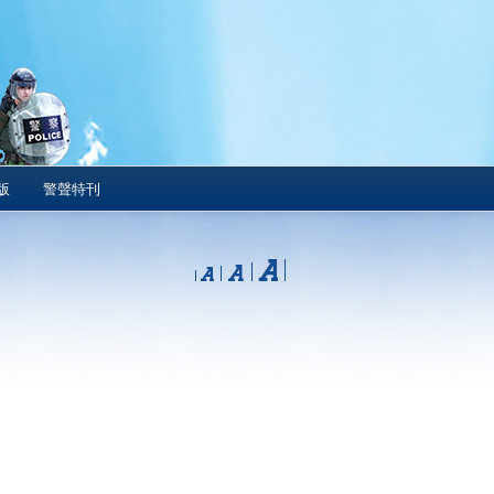
版
警聲特刊