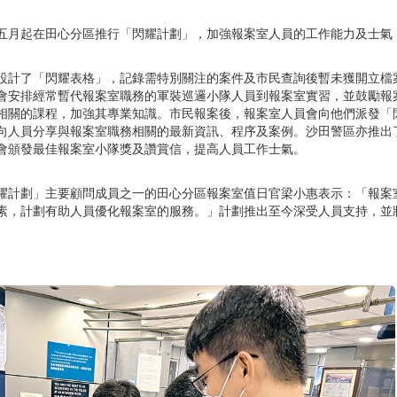
五月起在田心分區推行「閃耀計劃」，加強報案室人員的工作能力及士氣
設計了「閃耀表格」，記錄需特別關注的案件及市民查詢後暫未獲開立檔
會安排經常暫代報案室職務的軍裝巡邏小隊人員到報案室實習，並鼓勵報
相關的課程，加強其專業知識。市民報案後，報案室人員會向他們派發「
向人員分享與報案室職務相關的最新資訊、程序及案例。沙田警區亦推出
會頒發最佳報案室小隊獎及讚賞信，提高人員工作士氣。
耀計劃」主要顧問成員之一的田心分區報案室值日官梁小惠表示：「報案
素，計劃有助人員優化報案室的服務。」計劃推出至今深受人員支持，並