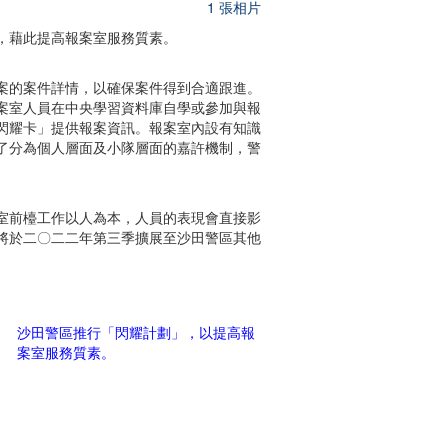
1 張相片
，藉此提高報案室服務質素。
案的案件詳情，以確保案件得到合適跟進。
案室人員在中央學習資料庫自學或參加與報
閃耀卡」提供報案資訊。報案室內設有知識
了分為個人層面及小隊層面的嘉許機制，警
室前檯工作以人為本，人員的表現會直接影
將於二〇二二年第三季擴展至沙田警區其他
沙田警區推行「閃耀計劃」，以提高報
案室服務質素。