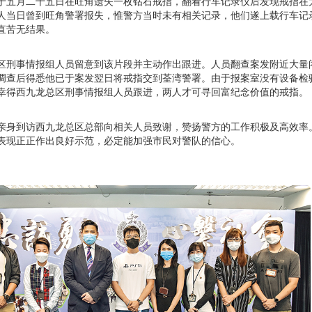
于五月二十五日在旺角遗失一枚钻石戒指，翻看行车记录仪后发现戒指在
人当日曾到旺角警署报失，惟警方当时未有相关记录，他们遂上载行车记
直苦无结果。
区刑事情报组人员留意到该片段并主动作出跟进。人员翻查案发附近大量
调查后得悉他已于案发翌日将戒指交到荃湾警署。由于报案室没有设备检
幸得西九龙总区刑事情报组人员跟进，两人才可寻回富纪念价值的戒指。
亲身到访西九龙总区总部向相关人员致谢，赞扬警方的工作积极及高效率
表现正正作出良好示范，必定能加强市民对警队的信心。