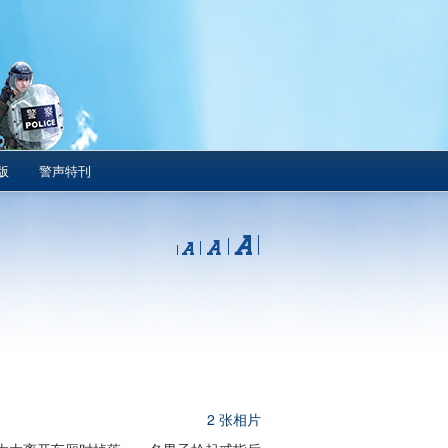
版
警声特刊
2 张相片