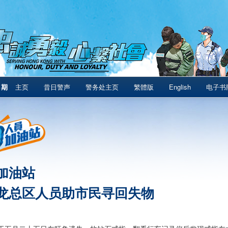
1期
主页
昔日警声
警务处主页
繁體版
English
电子书
加油站
龙总区人员助市民寻回失物