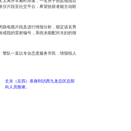
太太离开车厢时掉落，一名男子拾起戒指后
录仪片段至社交平台，希望拾获者能主动联
闭路电视片段及进行情报分析，锁定该名男
验戒指的雷射编号，系统未能配对夫妇的报
。警队一直以专业态度服务市民，情报组人
丈夫（左四）亲身到访西九龙总区总部
向人员致谢。