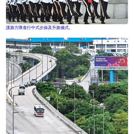
護旗方隊進行中式步操及升旗儀式。