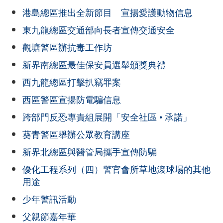
港島總區推出全新節目 宣揚愛護動物信息
東九龍總區交通部向長者宣傳交通安全
觀塘警區辦抗毒工作坊
新界南總區最佳保安員選舉頒獎典禮
西九龍總區打擊扒竊罪案
西區警區宣揚防電騙信息
跨部門反恐專責組展開「安全社區 • 承諾」
葵青警區舉辦公眾教育講座
新界北總區與醫管局攜手宣傳防騙
優化工程系列（四）警官會所草地滾球場的其他
用途
少年警訊活動
父親節嘉年華