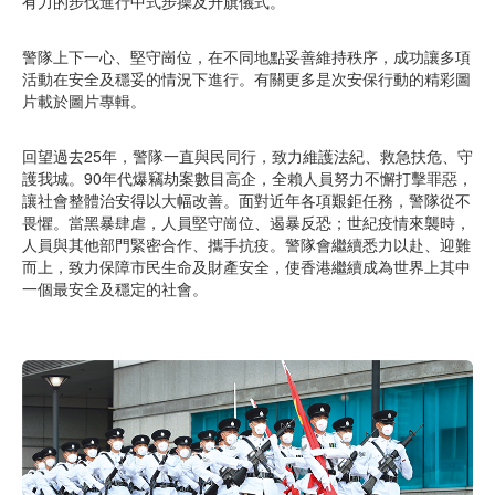
有力的步伐進行中式步操及升旗儀式。
警隊上下一心、堅守崗位，在不同地點妥善維持秩序，成功讓多項
活動在安全及穩妥的情況下進行。有關更多是次安保行動的精彩圖
片載於圖片專輯。
回望過去25年，警隊一直與民同行，致力維護法紀、救急扶危、守
護我城。90年代爆竊劫案數目高企，全賴人員努力不懈打擊罪惡，
讓社會整體治安得以大幅改善。面對近年各項艱鉅任務，警隊從不
畏懼。當黑暴肆虐，人員堅守崗位、遏暴反恐；世紀疫情來襲時，
人員與其他部門緊密合作、攜手抗疫。警隊會繼續悉力以赴、迎難
而上，致力保障市民生命及財產安全，使香港繼續成為世界上其中
一個最安全及穩定的社會。