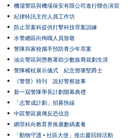
機場警區與機場保安有限公司進行聯合演習
紀律聆訊主控人員工作坊
防止罪案科提供打擊科技罪案訓練
水警總區向殉職人員致敬
警隊與家校攜手預防青少年罪案
油尖警區與懲教署助少數族裔規劃生涯
警隊權杖展示儀式 紀念鄧肇堅爵士
《警聲》特刊 說好警察故事
新一屆警隊學長計劃開幕典禮
「志警成計劃」招募快線
中區警區廣傳反恐信息
網罪科向教育界推廣數碼素養
「動物守護 • 社區大使」推出慶回歸活動