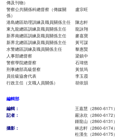
傳及刊物）
警察公共關係科總督察（傳媒關
盧宗旺
係）
港島總區助理訓練及職員關係主任
陳志軒
東九龍總區訓練及職員關係主任
龍詠翔
新界南總區訓練及職員關係主任
麥嘉寶
新界北總區訓練及職員關係主任
黃可謀
水警總區訓練及職員關係主任
黎惠賢
人事部總督察
梁鎮中
警察學院總督察
石瑋慈
刑事總部高級督察
黃筑筠
員佐級協會代表
李玉霞
行政主任（文職人員關係）
胡依韻
編輯部
編輯：
王嘉慧（2860-6171）
記者：
嚴泳欣（2860-6172）
鍾龍山（2860-6131）
攝影：
林志軒（2860-6174）
杜漢生（2860-6175）