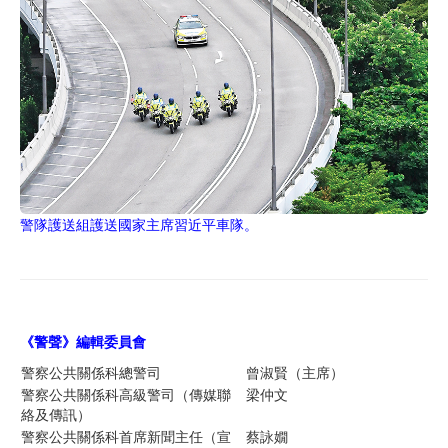
警隊護送組護送國家主席習近平車隊。
《警聲》編輯委員
會
警察公共關係科總警司
曾淑賢（主席）
警察公共關係科高級警司（傳媒聯
梁仲文
絡及傳訊）
警察公共關係科首席新聞主任（宣
蔡詠嫺