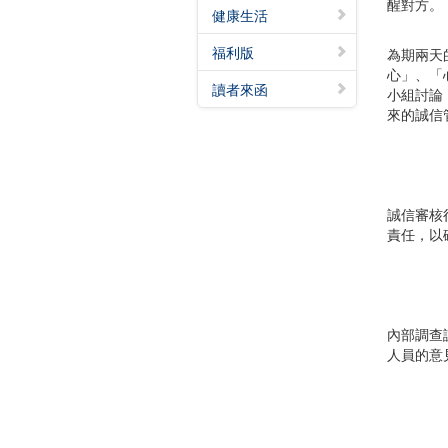
醒對方。
健康生活
福利版
為期兩天
心」、「
讀者來函
小組討論
來的誠信
誠信審核
責任，以
內部調查
人員的意