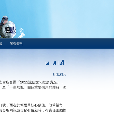
版
警聲特刊
6 張相片
會所合辦「2022誠信文化推廣講座」，
」及「一生無愧」四個重要信息的理解，強
口號，而在於領悟其核心價值。他希望每一
員發現同袍誠信稍有偏差時，有責任主動提