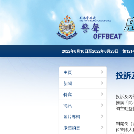
2022年8月10日至2022年8月23日 第121
主頁
投訴
新聞
特寫
投訴及內
推廣「問
簡訊
調主動監
圖片專輯
副處長（
康體消息
位警隊人