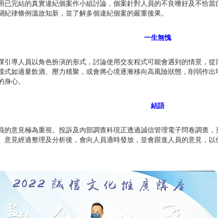
用已完結的真實違紀個案作小組討論，個案針對人員的不良嗜好及不恰當
關紀律條例溫故知新，並了解多個違紀個案的嚴重後果。
一生無愧
課引導人員以角色扮演的形式，討論使用交友程式可能會遇到的情景，從
模式如過量飲酒、壓力積聚，或會將心境逐漸移向高風險狀態，削弱作出
的身心。
結語
員的意見極為重視。投訴及內部調查科現正透過誠信管理電子問卷調查，
。意見經過整理及分析後，會向人員適時發放，並會跟進人員的意見，以