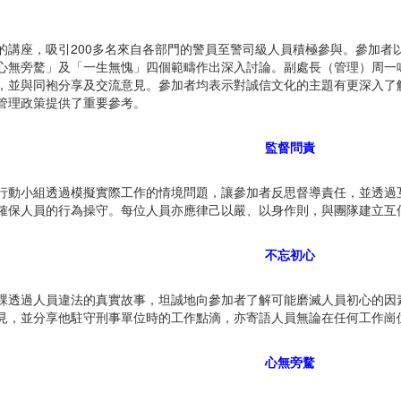
的講座，吸引200多名來自各部門的警員至警司級人員積極參與。參加者
心無旁騖」及「一生無愧」四個範疇作出深入討論。副處長（管理）周一
，並與同袍分享及交流意見。參加者均表示對誠信文化的主題有更深入了
管理政策提供了重要參考。
監督問責
行動小組透過模擬實際工作的情境問題，讓參加者反思督導責任，並透過
確保人員的行為操守。每位人員亦應律己以嚴、以身作則，與團隊建立互
不忘初心
課透過人員違法的真實故事，坦誠地向參加者了解可能磨滅人員初心的因
見，並分享他駐守刑事單位時的工作點滴，亦寄語人員無論在任何工作崗
心無旁騖