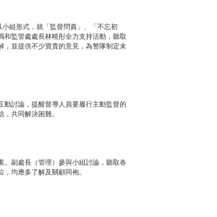
以小組形式，就「監督問責」、「不忘初
鳴和監管處處長林曉彤全力支持活動，聽取
解，並提供不少寶貴的意見，為警隊制定未
互動討論，提醒督導人員要履行主動監督的
信，共同解決困難。
素。副處長（管理）參與小組討論，聽取各
位，均應多了解及關顧同袍。