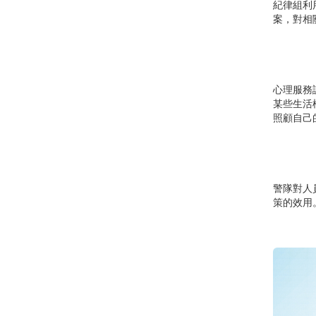
紀律組利
案，對相
心理服務
某些生活
照顧自己
警隊對人
策的效用