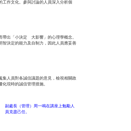
的工作文化。參與討論的人員深入分析個
而帶出「小決定 大影響」的心理學概念。
明智決定的能力及自制力，因此人員應妥善
蒐集人員對各誠信議題的意見，檢視相關政
優化現時的誠信管理措施。
副處長（管理）周一鳴在講座上勉勵人
員克盡己任。