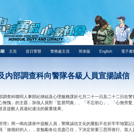
4期
主頁
昔日警聲
警務處主頁
简体版
English
電子書
及內部調查科向警隊各級人員宣揚誠信
部調查科聯同人事部紀律組及心理服務課於七月二十一日及二十二日在警官
心無愧」的主題，加強人員對「監督問責」、「不忘初心」、「心無旁騖
督及提醒人員違紀違法的嚴重後果。
管理）周一鳴在講座中提醒人員，警隊誠信文化的重點不在於牢牢地緊記
員「做個好的人」，並勉勵各位克盡己任，下決定前要三思而後行。當人