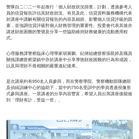
警隊自二〇二一年起推行「個人財政狀況篩查」計劃，透過參考人
員的信貸報告評估其財政狀況。有見及此，信貸資料服務機構代表
於講座中講解有關信貸報告的內容及細節、影響個人信貸評級的因
素，並強調信貸評級對個人財務管理的重要性。投委會代表其後亦
講述財政困難的警號及分享一些協助維持財務健康的流動應用程
式。
心理服務課警察臨床心理學家胡展鵬、紀律組總督察張凱婷及職員
關係課總督察梁鎮中亦於講座中分享導致財政困難的行為和成因，
以及與理財不善相關的嚴重違紀後果。
是次講座約有950名人員參與，而在警察學院、警察機動部隊總部
及偵緝訓練中心的協助下，當中約750名受訓中的學員透過視像形
式參與講座。一眾講者的分享內容豐富，希望人員出席講座後能做
到「理財有計，受益一世」。