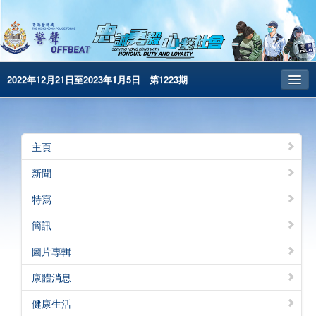
2022年12月21日至2023年1月5日 第1223期
主頁
昔日警聲
主頁
警務處主頁
新聞
简体版
特寫
English
簡訊
電子書版
圖片專輯
警聲特刊
康體消息
健康生活