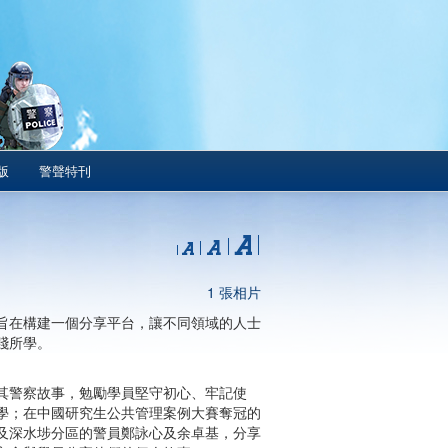
版
警聲特刊
1 張相片
旨在構建一個分享平台，讓不同領域的人士
踐所學。
其警察故事，勉勵學員堅守初心、牢記使
學；在中國研究生公共管理案例大賽奪冠的
及深水埗分區的警員鄭詠心及余卓基，分享