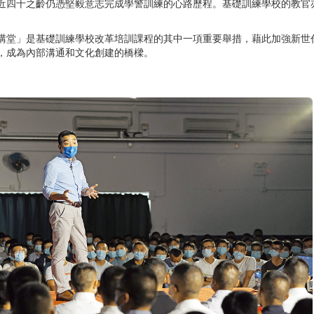
近四十之齡仍憑堅毅意志完成學警訓練的心路歷程。基礎訓練學校的教官
講堂」是基礎訓練學校改革培訓課程的其中一項重要舉措，藉此加強新世
，成為內部溝通和文化創建的橋樑。