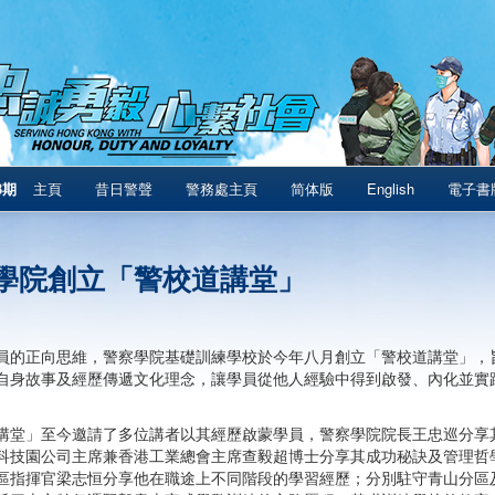
3期
主頁
昔日警聲
警務處主頁
简体版
English
電子書
學院創立「警校道講堂」
員的正向思維，警察學院基礎訓練學校於今年八月創立「警校道講堂」，
自身故事及經歷傳遞文化理念，讓學員從他人經驗中得到啟發、內化並實
講堂」至今邀請了多位講者以其經歷啟蒙學員，警察學院院長王忠巡分享
科技園公司主席兼香港工業總會主席查毅超博士分享其成功秘訣及管理哲
區指揮官梁志恒分享他在職途上不同階段的學習經歷；分別駐守青山分區