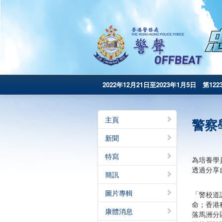
2022年12月21日至2023年1月5日 第122
主頁
警察
新聞
特寫
為培養學
透過分享
簡訊
圖片專輯
「警校道
命；香港
康體消息
落馬洲分