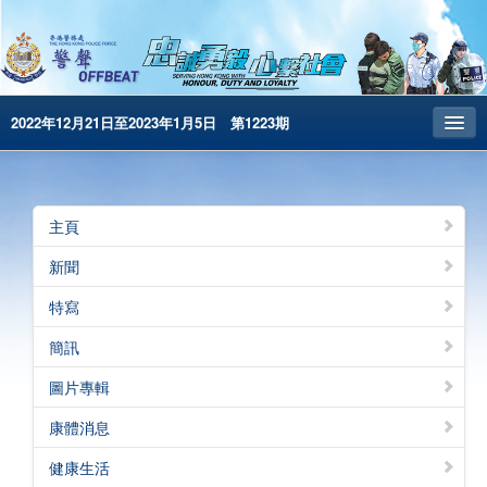
2022年12月21日至2023年1月5日 第1223期
主頁
昔日警聲
主頁
警務處主頁
新聞
简体版
特寫
English
簡訊
電子書版
圖片專輯
警聲特刊
康體消息
健康生活