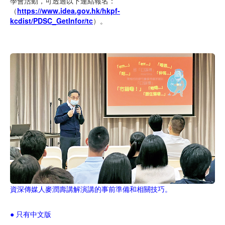
學會活動，可透過以下連結報名：
（
https://www.idea.gov.hk/hkpf-
kcdist/PDSC_GetInfor/tc
）。
資深傳媒人麥潤壽講解演講的事前準備和相關技巧。
● 只有中文版