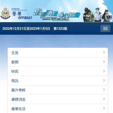
2022年12月21日至2023年1月5日 第1223期
主頁
昔日警聲
主頁
警務處主頁
新聞
简体版
特寫
English
簡訊
電子書版
圖片專輯
警聲特刊
康體消息
健康生活