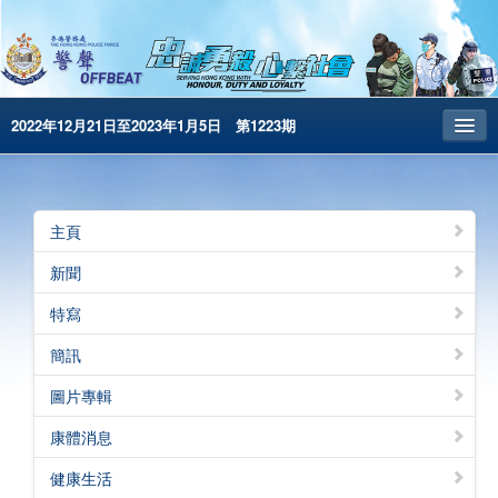
2022年12月21日至2023年1月5日 第1223期
主頁
昔日警聲
主頁
警務處主頁
新聞
简体版
特寫
English
簡訊
電子書版
圖片專輯
警聲特刊
康體消息
健康生活