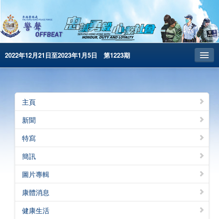
2022年12月21日至2023年1月5日 第1223期
主頁
昔日警聲
主頁
警務處主頁
新聞
简体版
特寫
English
簡訊
電子書版
圖片專輯
警聲特刊
康體消息
健康生活