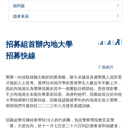
福利版
讀者來函
招募組首辦內地大學
招募快線
7 張相片
警隊一向採取積極主動的招募策略，吸引卓越並具備警務人員所需
才能的人士投考。選擇往內地升學的香港學生人數近年不斷上升，
因此內地港生為警隊招募的其中一個重點目標群組。受疫情影響，
不少內地港生未能在畢業前回港。為便利他們，招募組首次於內地
大學校網舉行招募快線，招募就讀最後學年的內地港生加入警隊，
期望他們可最快於二〇二三年八月接受基礎訓練。
招募組警司陳純青帶領19人的代表團，包括警察學院教官及警
「募」大使在內，於十一月七日至二十六日到訪廣東省和福建省，