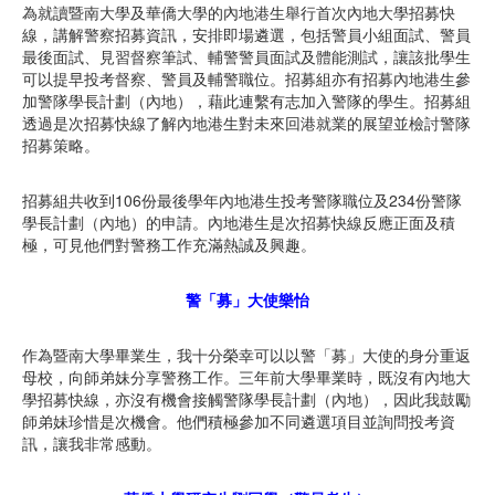
為就讀暨南大學及華僑大學的內地港生舉行首次內地大學招募快
線，講解警察招募資訊，安排即場遴選，包括警員小組面試、警員
最後面試、見習督察筆試、輔警警員面試及體能測試，讓該批學生
可以提早投考督察、警員及輔警職位。招募組亦有招募內地港生參
加警隊學長計劃（內地），藉此連繫有志加入警隊的學生。招募組
透過是次招募快線了解內地港生對未來回港就業的展望並檢討警隊
招募策略。
招募組共收到106份最後學年內地港生投考警隊職位及234份警隊
學長計劃（內地）的申請。內地港生是次招募快線反應正面及積
極，可見他們對警務工作充滿熱誠及興趣。
警「募」大使樂怡
作為暨南大學畢業生，我十分榮幸可以以警「募」大使的身分重返
母校，向師弟妹分享警務工作。三年前大學畢業時，既沒有內地大
學招募快線，亦沒有機會接觸警隊學長計劃（內地），因此我鼓勵
師弟妹珍惜是次機會。他們積極參加不同遴選項目並詢問投考資
訊，讓我非常感動。