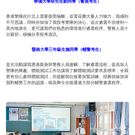
華僑大學研究生劉同學（警員考生）
香港警隊此行北上需要接受隔離，並需花費大量人力物力，我感到
不可思議，同時亦加強了我投考警隊的決心。這次遴選不但便利一
眾內地港生，更可讓我們在熟悉的環境進行遴選程序。警務人員十
分親切，積極分享投考資訊。
暨南大學三年級生施同學（輔警考生）
是次活動讓我透過親身與警務人員接觸，了解遴選流程，提高加入
警隊的興趣。體能測試工作坊讓我了解體能測試要求及標準，令我
更有信心參與體能測試，亦提醒我往後要加緊訓練。招募快線加深
我對輔警工作的認識，很高興今次能通過大部分輔警遴選程序。