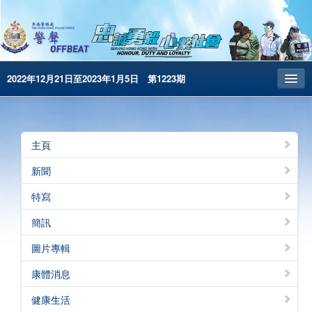
2022年12月21日至2023年1月5日 第1223期
主頁
昔日警聲
主頁
警務處主頁
新聞
简体版
特寫
English
簡訊
電子書版
圖片專輯
警聲特刊
康體消息
健康生活