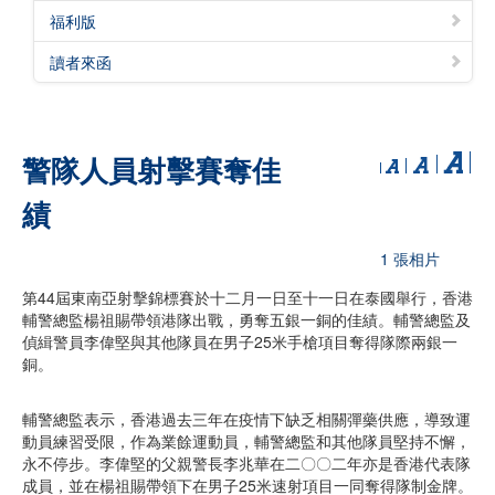
福利版
讀者來函
警隊人員射擊賽奪佳
績
1 張相片
第44屆東南亞射擊錦標賽於十二月一日至十一日在泰國舉行，香港
輔警總監楊祖賜帶領港隊出戰，勇奪五銀一銅的佳績。輔警總監及
偵緝警員李偉堅與其他隊員在男子25米手槍項目奪得隊際兩銀一
銅。
輔警總監表示，香港過去三年在疫情下缺乏相關彈藥供應，導致運
動員練習受限，作為業餘運動員，輔警總監和其他隊員堅持不懈，
永不停步。李偉堅的父親警長李兆華在二〇〇二年亦是香港代表隊
成員，並在楊祖賜帶領下在男子25米速射項目一同奪得隊制金牌。