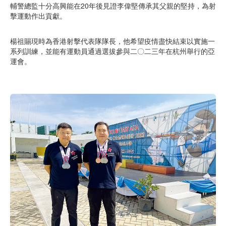
輔警總監十分高興能在20年後見證李偉堅傳承其父親的堅持，為射
擊運動作出貢獻。
楊祖賜現時為香港射擊代表隊隊長，他希望疫情盡快結束以實施一
系列訓練，並能有運動員通過選拔參與二〇二三年在杭州舉行的亞
運會。