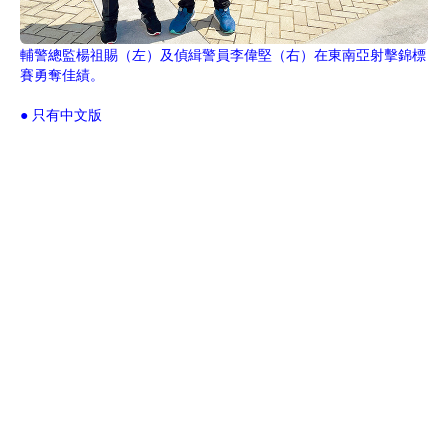
輔警總監楊祖賜（左）及偵緝警員李偉堅（右）在東南亞射擊錦標
賽勇奪佳績。
● 只有中文版