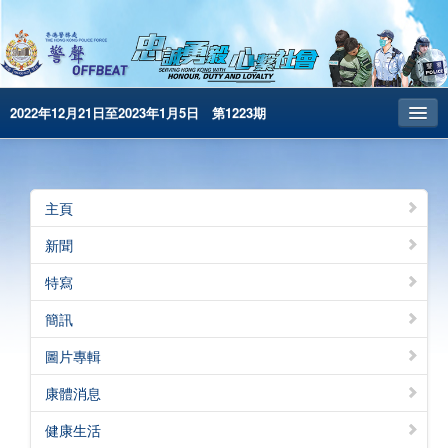
2022年12月21日至2023年1月5日 第1223期
主頁
昔日警聲
主頁
警務處主頁
新聞
简体版
特寫
English
簡訊
電子書版
圖片專輯
警聲特刊
康體消息
健康生活