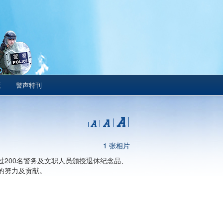
版
警声特刊
1 张相片
200名警务及文职人员颁授退休纪念品、
的努力及贡献。