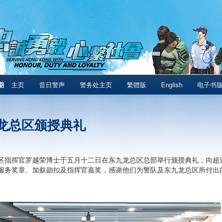
期
主页
昔日警声
警务处主页
繁體版
English
电子书
龙总区颁授典礼
区指挥官罗越荣博士于五月十二日在东九龙总区总部举行颁授典礼，向超过
服务奖章、加叙勋扣及指挥官嘉奖，感谢他们为警队及东九龙总区所付出