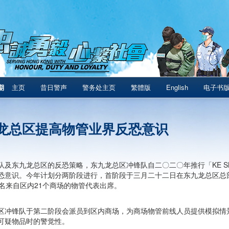
期
主页
昔日警声
警务处主页
繁體版
English
电子书
龙总区提高物管业界反恐意识
队及东九龙总区的反恐策略，东九龙总区冲锋队自二〇二〇年推行「KE SM
恐意识。今年计划分两阶段进行，首阶段于三月二十二日在东九龙总区总
0名来自区内21个商场的物管代表出席。
区冲锋队于第二阶段会派员到区内商场，为商场物管前线人员提供模拟情
可疑物品时的警觉性。