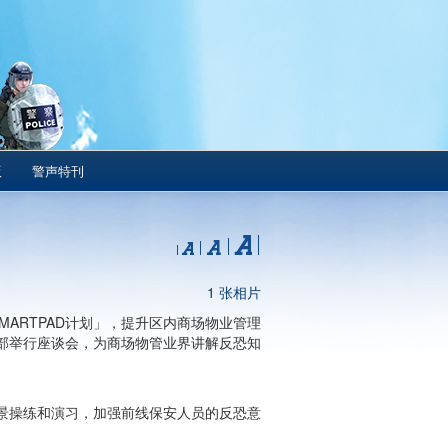
版
警声特刊
1 张相片
ARTPAD计划」，提升区内商场物业管理
部举行座谈会，为商场物管业界讲解反恐知
景操练和演习，加强前线保安人员的反恐意