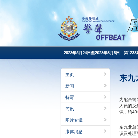
2023年5月24日至2023年6月6日 第1233
主页
东九
新闻
特写
为配合警
人员的反
简讯
识，约4
图片专辑
东九龙总
康体消息
识及处理